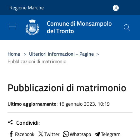
Salta al contenuto principale
Regione Marche
Comune di Monsampolo
del Tronto
Home
>
Ulteriori informazioni - Pagine
>
Pubblicazioni di matrimonio
Pubblicazioni di matrimonio
Ultimo aggiornamento
: 16 gennaio 2023, 10:19
Condividi:
Facebook
Twitter
Whatsapp
Telegram