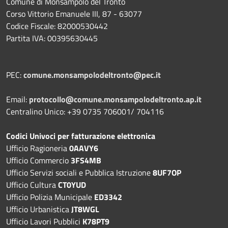
Comune di Monsampolo del Tronto
Corso Vittorio Emanuele III, 87 - 63077
Codice Fiscale: 82000530442
Partita IVA: 00395630445
PEC:
comune.monsampolodeltronto@pec.it
Email:
protocollo@comune.monsampolodeltronto.ap.it
Centralino Unico: +39 0735 706001/ 704116
Codici Univoci per fatturazione elettronica
Ufficio Ragioneria
0AAVY6
Ufficio Commercio
3FS4MB
Ufficio Servizi sociali e Pubblica Istruzione
8UF7OP
Ufficio Cultura
CT0YUD
Ufficio Polizia Municipale
ED3342
Ufficio Urbanistica
JT8WGL
Ufficio Lavori Pubblici
K78PT9