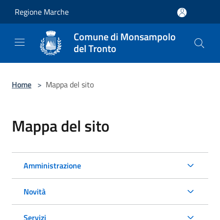
Salta al contenuto principale
Regione Marche
Comune di Monsampolo
del Tronto
Home
>
Mappa del sito
Mappa del sito
Amministrazione
Novità
Servizi