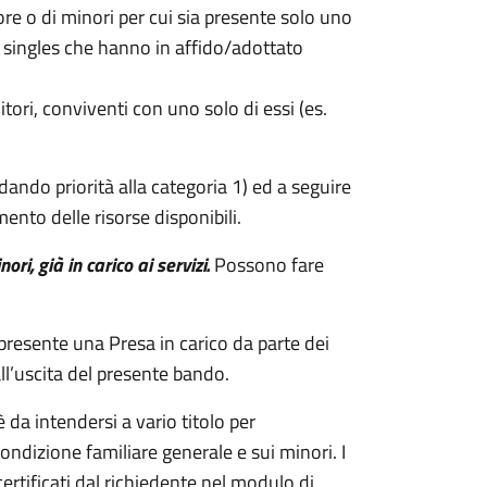
ore o di minori per cui sia presente solo uno
, singles che hanno in affido/adottato
tori, conviventi con uno solo di essi (es.
ando priorità alla categoria 1) ed a seguire
ento delle risorse disponibili.
ori, già in carico ai servizi.
Possono fare
a presente una Presa in carico da parte dei
ll’uscita del presente bando.
 da intendersi a vario titolo per
ndizione familiare generale e sui minori. I
ertificati dal richiedente nel modulo di