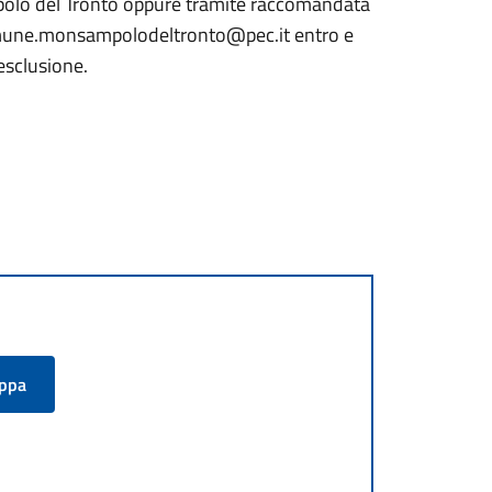
polo del Tronto oppure tramite raccomandata
o comune.monsampolodeltronto@pec.it entro e
esclusione.
appa