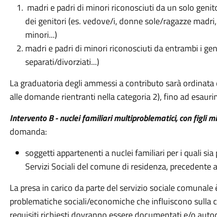
madri e padri di minori riconosciuti da un solo genit
dei genitori (es. vedove/i, donne sole/ragazze madri
minori...)
madri e padri di minori riconosciuti da entrambi i geni
separati/divorziati...)
La graduatoria degli ammessi a contributo sarà ordinata d
alle domande rientranti nella categoria 2), fino ad esaurim
Intervento B - nuclei familiari multiproblematici, con figli min
domanda:
soggetti appartenenti a nuclei familiari per i quali si
Servizi Sociali del comune di residenza, precedente a
La presa in carico da parte del servizio sociale comunale è
problematiche sociali/economiche che influiscono sulla co
requisiti richiesti dovranno essere documentati e/o autoc