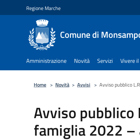
Salta al contenuto principale
Regione Marche
Comune di Monsampol
Amministrazione
Novità
Servizi
Vivere 
Home
>
Novità
>
Avvisi
>
Avviso pubblico L.
Avviso pubblico
famiglia 2022 –