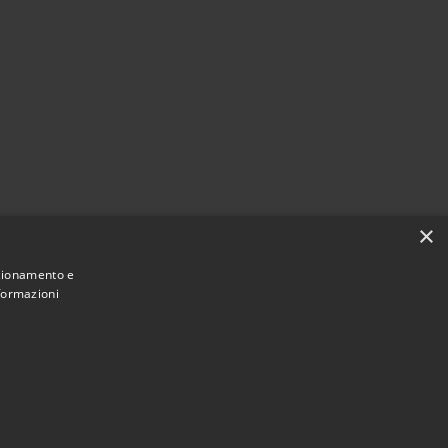
×
nzionamento e
nformazioni
chiarazione Accessibilità Amministrazione trasparente
Dichiarazione Accessibilità App Municipium