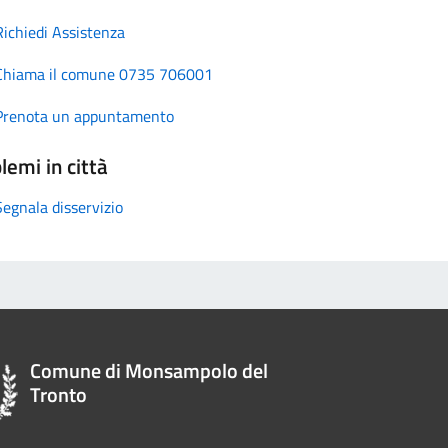
Richiedi Assistenza
Chiama il comune 0735 706001
Prenota un appuntamento
lemi in città
Segnala disservizio
Comune di Monsampolo del
Tronto