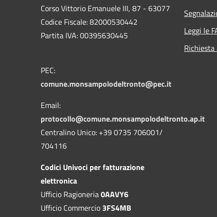
Corso Vittorio Emanuele III, 87 - 63077
Segnalazi
Codice Fiscale: 82000530442
Leggi le 
Partita IVA: 00395630445
Richiesta
PEC:
comune.monsampolodeltronto@pec.it
Email:
protocollo@comune.monsampolodeltronto.ap.it
Centralino Unico: +39 0735 706001/
704116
Codici Univoci per fatturazione
elettronica
Ufficio Ragioneria
0AAVY6
Ufficio Commercio
3FS4MB