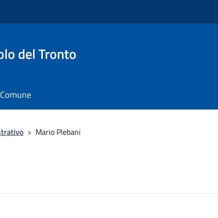
o del Tronto
il Comune
trativo
>
Mario Plebani