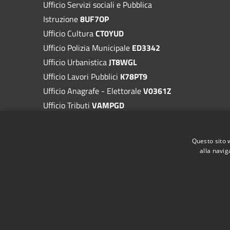
Ufficio Servizi sociali e Pubblica
Istruzione
8UF7OP
Ufficio Cultura
CT0YUD
Ufficio Polizia Municipale
ED3342
Ufficio Urbanistica
JT8WGL
Ufficio Lavori Pubblici
K78PT9
Ufficio Anagrafe - Elettorale
V0361Z
Ufficio Tributi
VAMPGD
Ufficio Segreteria
X40D0E
Questo sito 
alla navig
RSS
Accessibilità
Privacy
Cookie
Mappa de