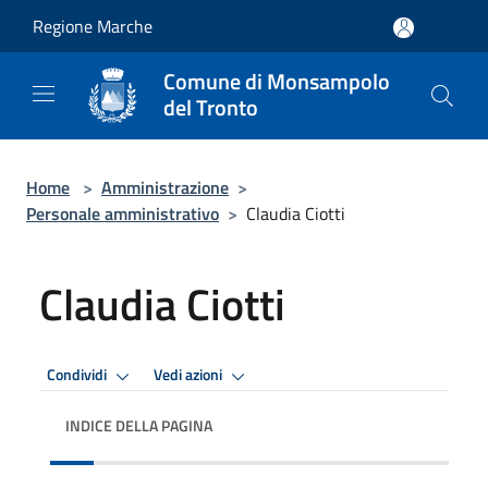
Salta al contenuto principale
Regione Marche
Comune di Monsampolo
del Tronto
Home
>
Amministrazione
>
Personale amministrativo
>
Claudia Ciotti
Claudia Ciotti
Condividi
Vedi azioni
INDICE DELLA PAGINA