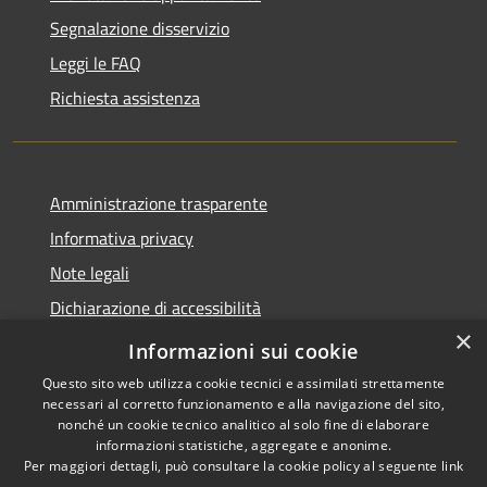
Segnalazione disservizio
Leggi le FAQ
Richiesta assistenza
Amministrazione trasparente
Informativa privacy
Note legali
Dichiarazione di accessibilità
×
Informazioni sui cookie
Questo sito web utilizza cookie tecnici e assimilati strettamente
necessari al corretto funzionamento e alla navigazione del sito,
RSS
Dichiarazione Accessibilità
nonché un cookie tecnico analitico al solo fine di elaborare
Accessibilità
Amministrazione
informazioni statistiche, aggregate e anonime.
Per maggiori dettagli, può consultare la cookie policy al seguente
link
Privacy
trasparente