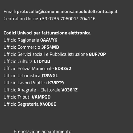
Email:
protocollo@comune.monsampolodeltronto.ap.it
Centralino Unico: +39 0735 706001/ 704116
Codici Univoci per fatturazione elettronica
Ufficio Ragioneria
0AAVY6
Ufficio Commercio
3FS4MB
Ufficio Servizi sociali e Pubblica Istruzione
8UF7OP
Ufficio Cultura
CT0YUD
Ufficio Polizia Municipale
ED3342
Ufficio Urbanistica
JT8WGL
Ufficio Lavori Pubblici
K78PT9
Ufficio Anagrafe - Elettorale
V0361Z
Ufficio Tributi
VAMPGD
Ufficio Segreteria
X40D0E
Prenotazione appuntamento