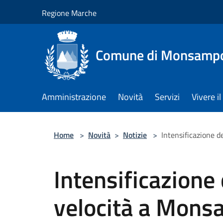
Salta al contenuto principale
Regione Marche
Comune di Monsampol
Amministrazione
Novità
Servizi
Vivere 
Home
>
Novità
>
Notizie
>
Intensificazione d
Intensificazione 
velocità a Mons