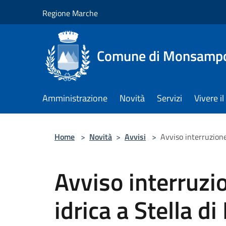
Salta al contenuto principale
Regione Marche
Comune di Monsampol
Amministrazione
Novità
Servizi
Vivere 
Home
>
Novità
>
Avvisi
>
Avviso interruzione
Avviso interruzio
idrica a Stella 