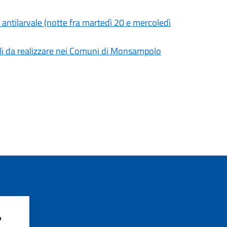
antilarvale (notte fra martedì 20 e mercoledì
iali da realizzare nei Comuni di Monsampolo
?