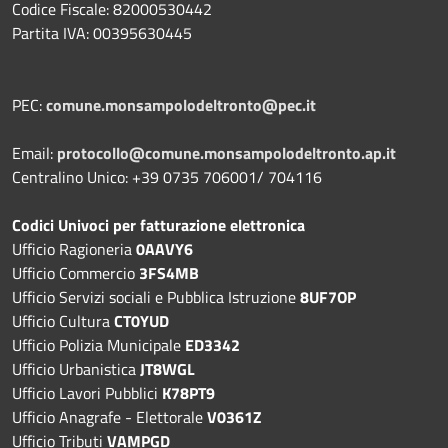
Codice Fiscale: 82000530442
Partita IVA: 00395630445
PEC:
comune.monsampolodeltronto@pec.it
Email:
protocollo@comune.monsampolodeltronto.ap.it
Centralino Unico: +39 0735 706001/ 704116
Codici Univoci per fatturazione elettronica
Ufficio Ragioneria
0AAVY6
Ufficio Commercio
3FS4MB
Ufficio Servizi sociali e Pubblica Istruzione
8UF7OP
Ufficio Cultura
CT0YUD
Ufficio Polizia Municipale
ED3342
Ufficio Urbanistica
JT8WGL
Ufficio Lavori Pubblici
K78PT9
Ufficio Anagrafe - Elettorale
V0361Z
Ufficio Tributi
VAMPGD