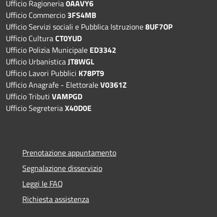
Ufficio Ragioneria
0AAVY6
Ufficio Commercio
3FS4MB
Ufficio Servizi sociali e Pubblica Istruzione
8UF7OP
Ufficio Cultura
CT0YUD
Ufficio Polizia Municipale
ED3342
Ufficio Urbanistica
JT8WGL
Ufficio Lavori Pubblici
K78PT9
Ufficio Anagrafe - Elettorale
V0361Z
Ufficio Tributi
VAMPGD
Ufficio Segreteria
X40D0E
Prenotazione appuntamento
Segnalazione disservizio
Leggi le FAQ
Richiesta assistenza