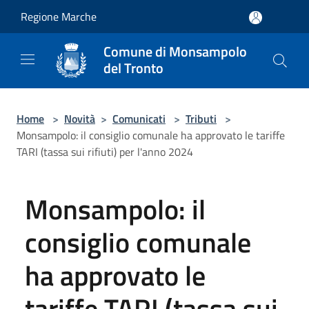
Salta al contenuto principale
Regione Marche
Comune di Monsampolo
del Tronto
Home
>
Novità
>
Comunicati
>
Tributi
>
Monsampolo: il consiglio comunale ha approvato le tariffe
TARI (tassa sui rifiuti) per l'anno 2024
Monsampolo: il
consiglio comunale
ha approvato le
tariffe TARI (tassa sui