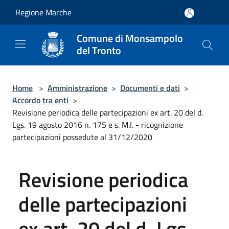
Salta al contenuto principale
Regione Marche
Comune di Monsampolo
del Tronto
Home
>
Amministrazione
>
Documenti e dati
>
Accordo tra enti
>
Revisione periodica delle partecipazioni ex art. 20 del d.
Lgs. 19 agosto 2016 n. 175 e s. M.I. - ricognizione
partecipazioni possedute al 31/12/2020
Revisione periodica
delle partecipazioni
ex art. 20 del d. Lgs.